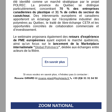
été identifié comme un marché stratégique par le projet
POLREC. La province du Québec se distingue
particulièrement, concentrant
70 % des entreprises
canadiennes du plastique
et
31 % de celles du secteur du
caoutchouc
. Des intervenants européens et canadiens
apporteront un éclairage sur l’écosystème industriel des
polymères au Québec, le traité de libre-échange CETA et les
opportunités concrètes de collaboration commerciale et
d’investissement.
Le webinaire proposera également des
retours d’expérience
de PME européennes
ayant exploré le marché québécois,
ainsi qu’un focus sur le
lancement de la Marketplace
internationale "
Global Polymers
"
, dédiée aux échanges entre
acteurs de la filière.
En savoir plus
Si vous voulez en savoir plus, n’hésitez pas à contacter :
Roxane GIRARD
📧
roxane.girard@polymeris.fr
📞
+33 (0)6 31 31 04 50
ZOOM NATIONAL