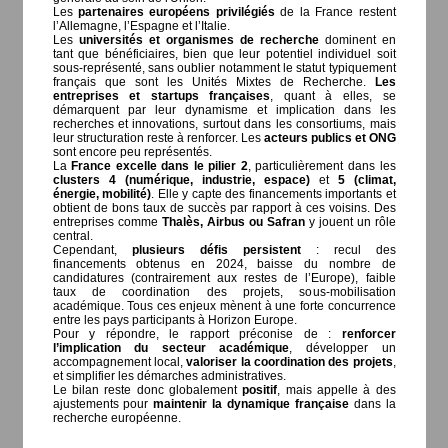
Les
partenaires européens privilégiés
de la France restent
l’Allemagne, l’Espagne et l’Italie.
Les
universités et organismes de recherche
dominent en
tant que bénéficiaires, bien que leur potentiel individuel soit
sous-représenté, sans oublier notamment le statut typiquement
français que sont les Unités Mixtes de Recherche.
Les
entreprises et startups françaises
, quant à elles, se
démarquent par leur dynamisme et implication dans les
recherches et innovations, surtout dans les consortiums, mais
leur structuration reste à renforcer. Les
acteurs publics et ONG
sont encore peu représentés.
La
France excelle dans le pilier 2
, particulièrement dans les
clusters 4 (numérique, industrie, espace)
et
5 (climat,
énergie, mobilité)
. Elle y capte des financements importants et
obtient de bons taux de succès par rapport à ces voisins. Des
entreprises comme
Thalès, Airbus ou Safran
y jouent un rôle
central.
Cependant,
plusieurs défis persistent
: recul des
financements obtenus en 2024, baisse du nombre de
candidatures (contrairement aux restes de l’Europe), faible
taux de coordination des projets, sous-mobilisation
académique. Tous ces enjeux mènent à une forte concurrence
entre les pays participants à Horizon Europe.
Pour y répondre, le rapport préconise de :
renforcer
l’implication du secteur académique
, développer un
accompagnement local,
valoriser la coordination des projets
,
et simplifier les démarches administratives.
Le bilan reste donc globalement
positif
, mais appelle à des
ajustements pour
maintenir la dynamique française
dans la
recherche européenne.