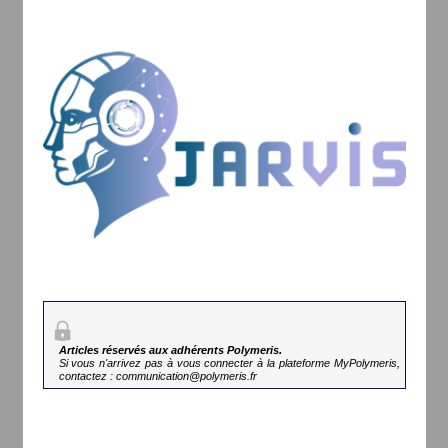
Articles réservés aux adhérents Polymeris.
Si vous n'arrivez pas à vous connecter à la plateforme MyPolymeris,
contactez : communication@polymeris.fr