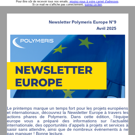
Pour être sûr de recevoir tous nos emails,
ajoutez-nous à votre carnet d'adresses
.
Si ce mail ne s'affiche pas correctement,
suivez ce lien
.
Newsletter Polymeris Europe N°9
Avril 2025
Le printemps marque un temps fort pour les projets européens
et internationaux, découvrez la Newsletter Europe à travers les
actions phares de Polymeris. Dans cette édition, l’équipe
europe vous a préparé des informations sur l’actualité
internationale, des opportunités d’appels à projets et services à
saisir sans attendre, ainsi que de nombreux évènements à ne
pas manquer ! Bonne lecture.