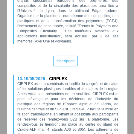
grands spécialistes européens des polymères, des
composites et de la circularité des plastiques aura lieu à
l’Université de Lyon, dans le bâtiment Edgar Lederer.
Organisé par la plateforme européenne des composites, des
plastiques et de la transformation des polymères (ECP4),
l'événement de cette année, intitulé "Trends in Polymers and
Composites Circularity : Des matériaux avancés aux
applications industrielles", sera accueilli par 2 de ses
membres : Axel One et Polymeris.
Inscription
13-15/05/2025 :
CIRPLEX
CIRPLEX est une combinaison inédite de congrès et de salon
où les solutions plastiques durables et circulaires de la région
Alpes-Adria sont présentées en un seul lieu. CIRPLEX est le
point névralgique pour les décideurs de l'industrie du
plastique des régions de l'Espace alpin et de l'Adria, de
l'Europe centrale et du Sud-Est. Cradle-ALP facilite la mise en
relation transrégional en offrant la possibilité aux participants
de réserver des rendez-vous B2B sur la plateforme. Les
rendez-vous se tiendront sur place au centre du stand de
Cradle-ALP (hall 4, stands A06 et B05). Les adhérents de